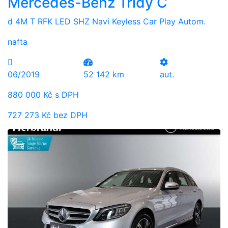
Mercedes-Benz Třídy C
d 4M T RFK LED SHZ Navi Keyless Car Play Autom.
nafta
06/2019
52 142 km
aut.
880 000 Kč s DPH
727 273 Kč bez DPH