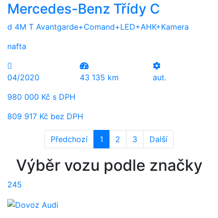
Mercedes-Benz Třídy C
d 4M T Avantgarde+Comand+LED+AHK+Kamera
nafta
04/2020
43 135 km
aut.
980 000 Kč s DPH
809 917 Kč bez DPH
Předchozí
1
2
3
Další
Výběr vozu podle značky
245