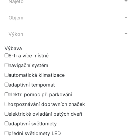
Najeto
Objem
Výkon
Výbava
6-ti a více místné
navigační systém
automatická klimatizace
adaptivní tempomat
elektr. pomoc při parkování
rozpoznávání dopravních značek
elektrické ovládání pátých dveří
adaptivní světlomety
přední světlomety LED