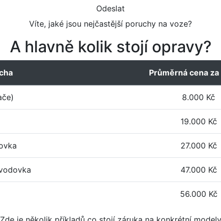
Odeslat
Víte, jaké jsou nejčastější poruchy na voze?
A hlavně kolik stojí opravy?
ucha
Průměrná cena za
ače)
8.000 Kč
19.000 Kč
ovka
27.000 Kč
evodovka
47.000 Kč
56.000 Kč
Zde je několik příkladů co stojí záruka na konkrétní model