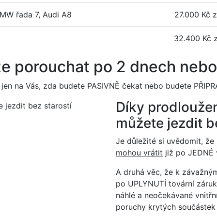
BMW řada 7, Audi A8
27.000 Kč z
32.400 Kč z
e porouchat po 2 dnech nebo 
í jen na Vás, zda budete PASIVNĚ čekat nebo budete PŘIPR
Díky prodlouž
můžete jezdit b
Je důležité si uvědomit, 
mohou vrátit
již po JEDNÉ v
A druhá věc, že k závažný
po UPLYNUTÍ tovární záru
náhlé a neočekávané vnitřn
poruchy krytých součástek 