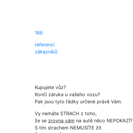
Prodloužení záru
nečekejte až se vám vys**e převodovka ...
186
referencí
zákazníků
Kupujete vůz?
Končí záruka u vašeho vozu?
Pak jsou tyto řádky určené právě Vám.
Vy nemáte STRACH z toho,
že se
zrovna vám
na autě něco NEPOKAZÍ?
S tím strachem NEMUSÍTE žít