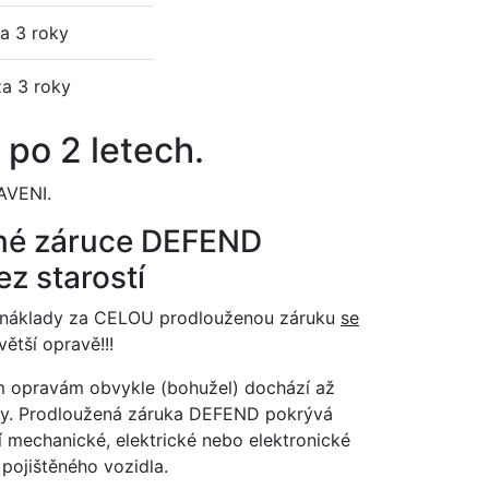
a 3 roky
a 3 roky
po 2 letech.
AVENI.
ené záruce DEFEND
ez starostí
že náklady za CELOU prodlouženou záruku
se
ětší opravě!!!
m opravám obvykle (bohužel) dochází až
ky. Prodloužená záruka DEFEND pokrývá
í mechanické, elektrické nebo elektronické
pojištěného vozidla.