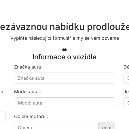
nezávaznou nabídku prodlouž
Vyplňte následující formulář a my se vám ozveme
Informace o vozidle
Značka auta :
Dé
ku
Model auta :
Je
Objem motoru :
ccm