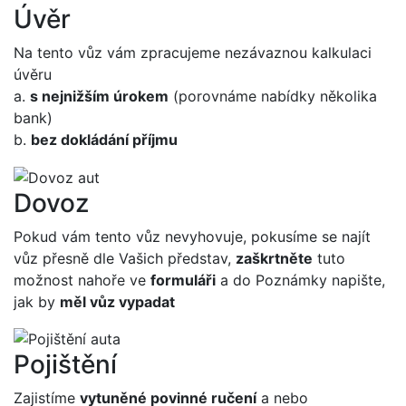
Úvěr
Na tento vůz vám zpracujeme nezávaznou kalkulaci
úvěru
a.
s nejnižším úrokem
(porovnáme nabídky několika
bank)
b.
bez dokládání příjmu
Dovoz
Pokud vám tento vůz nevyhovuje, pokusíme se najít
vůz přesně dle Vašich představ,
zaškrtněte
tuto
možnost nahoře ve
formuláři
a do Poznámky napište,
jak by
měl vůz vypadat
Pojištění
Zajistíme
vytuněné povinné ručení
a nebo