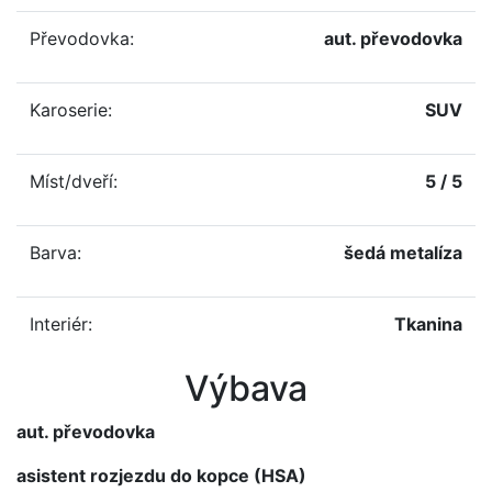
Převodovka:
aut. převodovka
Karoserie:
SUV
Míst/dveří:
5 / 5
Barva:
šedá metalíza
Interiér:
Tkanina
Výbava
aut. převodovka
asistent rozjezdu do kopce (HSA)