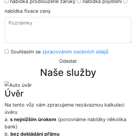
nabídka prodloužené záruky
nabídka pojištění
nabídka fixace ceny
Souhlasím se
zpracováním osobních údajů
Odeslat
Naše služby
Úvěr
Na tento vůz vám zpracujeme nezávaznou kalkulaci
úvěru
a.
s nejnižším úrokem
(porovnáme nabídky několika
bank)
b.
bez dokládání příjmu