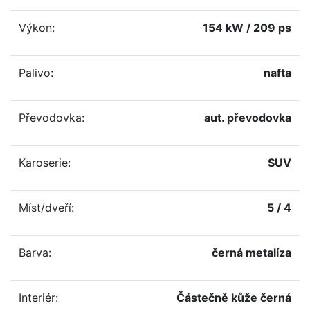
Výkon:
154 kW / 209 ps
Palivo:
nafta
Převodovka:
aut. převodovka
Karoserie:
SUV
Míst/dveří:
5 / 4
Barva:
černá metalíza
Interiér:
Částečně kůže černá